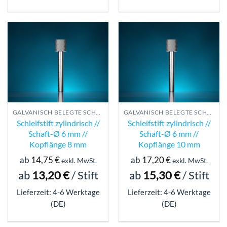
GALVANISCH BELEGTE SCHLEIFSTIFTE
GALVANISCH BELEGTE SCHLEIFSTIFTE
Schleifstift zylindrisch //
Schleifstift zylindrisch //
Schaft-Ø 6 mm //
Schaft-Ø 6 mm //
Kopflänge 8 mm
Kopflänge 10 mm
ab
14,75
€
ab
17,20
€
exkl. MwSt.
exkl. MwSt.
ab
13,20
€
/
Stift
ab
15,30
€
/
Stift
Lieferzeit: 4-6 Werktage
Lieferzeit: 4-6 Werktage
(DE)
(DE)