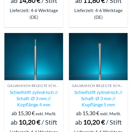
ab
14,80
€
/
Stift
ab
11,60
€
/
Stift
Lieferzeit: 4-6 Werktage
Lieferzeit: 4-6 Werktage
(DE)
(DE)
GALVANISCH BELEGTE SCHLEIFSTIFTE
GALVANISCH BELEGTE SCHLEIFSTIFTE
Schleifstift zylindrisch //
Schleifstift zylindrisch //
Schaft-Ø 3 mm //
Schaft-Ø 3 mm //
Kopflänge 4 mm
Kopflänge 5 mm
ab
15,30
€
ab
15,30
€
exkl. MwSt.
exkl. MwSt.
ab
10,20
€
/
Stift
ab
10,20
€
/
Stift