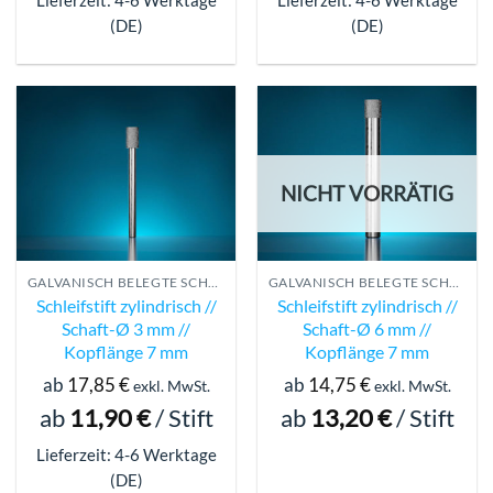
Lieferzeit: 4-6 Werktage
Lieferzeit: 4-6 Werktage
(DE)
(DE)
NICHT VORRÄTIG
GALVANISCH BELEGTE SCHLEIFSTIFTE
GALVANISCH BELEGTE SCHLEIFSTIFTE
Schleifstift zylindrisch //
Schleifstift zylindrisch //
Schaft-Ø 3 mm //
Schaft-Ø 6 mm //
Kopflänge 7 mm
Kopflänge 7 mm
ab
17,85
€
ab
14,75
€
exkl. MwSt.
exkl. MwSt.
ab
11,90
€
/
Stift
ab
13,20
€
/
Stift
Lieferzeit: 4-6 Werktage
(DE)