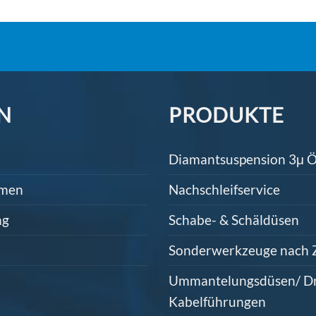
N
PRODUKTE
Diamantsuspension 3μ Ö
hmen
Nachschleifservice
ng
Schabe- & Schäldüsen
Sonderwerkzeuge nach 
Ummantelungsdüsen/ Dr
Kabelführungen