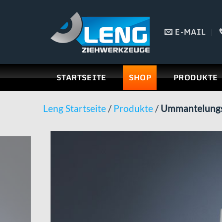
Skip
to
E-MAIL
content
STARTSEITE
SHOP
PRODUKTE
Leng Startseite
/
Produkte
/
Ummantelungs